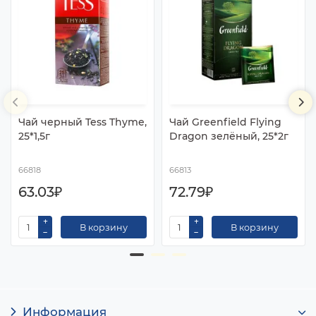
Чай черный Tess Thyme,
Чай Greenfield Flying
25*1,5г
Dragon зелёный, 25*2г
66818
66813
63.03₽
72.79₽
В корзину
В корзину
Информация