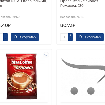
питок ЮСИЛ Колокольчик,
Провансаль Майонез
5л
Ромашка, 230г
21360
9723
4.40₽
80.73₽
В корзину
В корзину