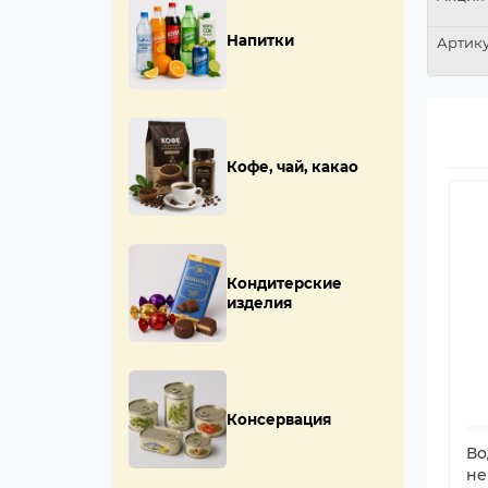
Напитки
Артик
Кофе, чай, какао
Кондитерские
изделия
Консервация
Во
не