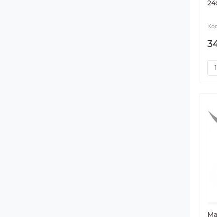
24
3
Ма