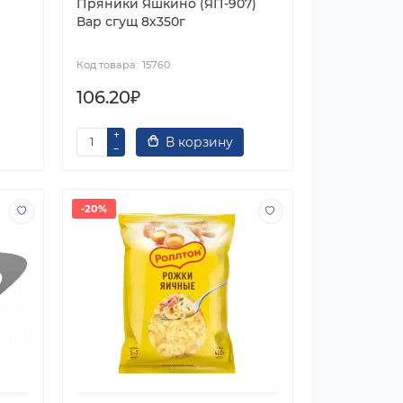
Пряники Яшкино (ЯП-907)
Вар сгущ 8х350г
15760
106.20₽
В корзину
-20%