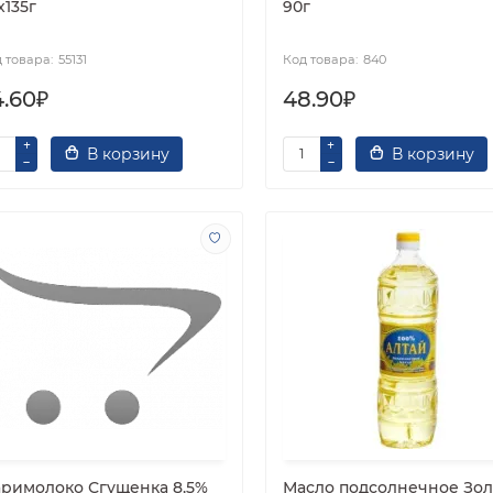
х135г
90г
55131
840
4.60₽
48.90₽
В корзину
В корзину
римолоко Сгущенка 8,5%
Масло подсолнечное Зол