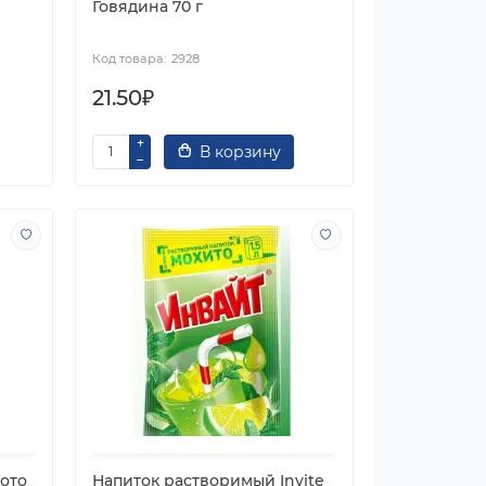
Говядина 70 г
2928
21.50₽
В корзину
ото
Напиток растворимый Invite