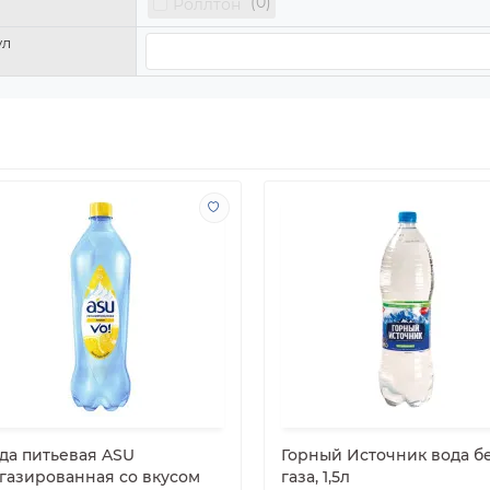
0
Роллтон
ул
да питьевая ASU
Горный Источник вода б
газированная со вкусом
газа, 1,5л