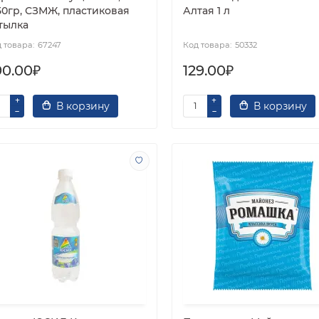
50гр, СЗМЖ, пластиковая
Алтая 1 л
тылка
67247
50332
90.00₽
129.00₽
В корзину
В корзину