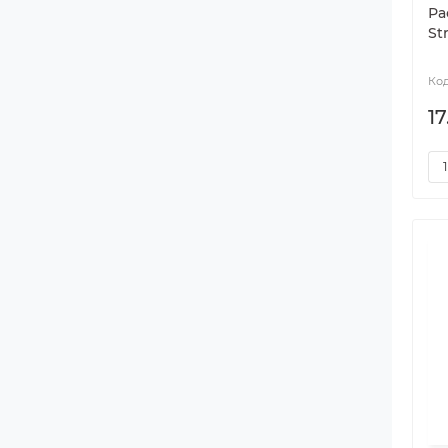
Ра
St
17