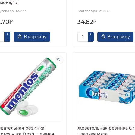
мона, 1 л
65777
30889
2.70₽
34.82₽
В корзину
В корзину
вательная резинка
Жевательная резинка Or
ntos Pure fresh, Нежная
Сладкая мята