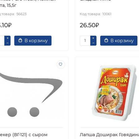
а, 15,5г
56623
10061
.10₽
26.50₽
В корзину
В корзину
екер (ВГ-121) с сыром
Лапша Доширак Говядина