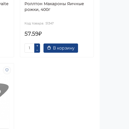
aite
Роллтон Макароны Яичные
рожки, 400г
51347
57.59₽
В корзину