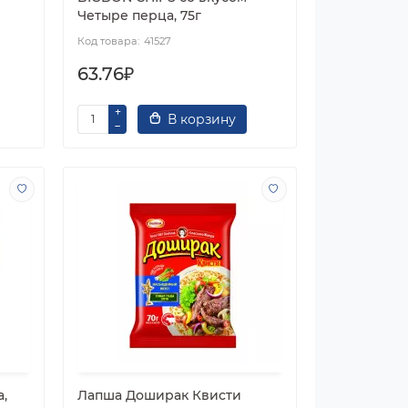
Четыре перца, 75г
41527
63.76₽
В корзину
,
Лапша Доширак Квисти