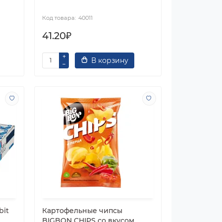
40011
41.20₽
В корзину
bit
Картофельные чипсы
BIGBON CHIPS со вкусом