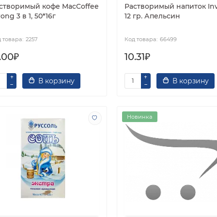
створимый кофе MacCoffee
Растворимый напиток Inv
rong 3 в 1, 50*16г
12 гр. Апельсин
2257
66499
.00₽
10.31₽
В корзину
В корзину
Новинка