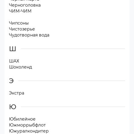
Черноголовка
ЧИМ-ЧИМ
Чипсоны
Чистозерье
Чудотворная вода
Ш
ШАХ
Шоколенд
Э
Экстра
Ю
Юбилейное
Южморрыбфлот
Южуралкондитер