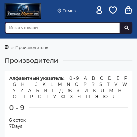
Томск
Производитель
Производители
Алфавитный указатель:
0 - 9
A
B
C
D
E
F
G
H
I
J
K
L
M
N
O
P
R
S
T
V
W
Y
Z
А
Б
В
Г
Д
Ж
З
И
К
Л
М
Н
О
П
Р
С
Т
У
Ф
Х
Ч
Ш
Э
Ю
Я
0 - 9
6 соток
7Days