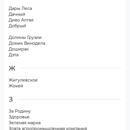
Дары Леса
Дачный
Диво Алтая
Добрый
Долины Грузии
Домик Винодела
Доширак
Дэта
Ж
Жигулевское
Жокей
З
За Родину
Здоровье
Зеленая марка
Злата агропромышленная компания