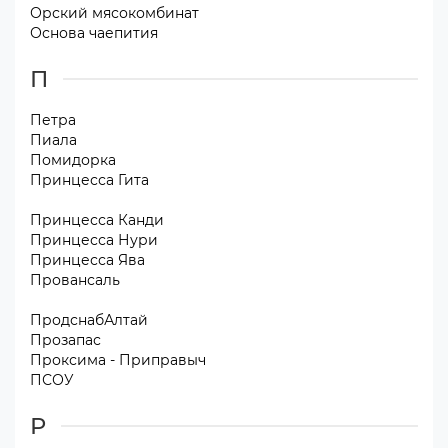
Орский мясокомбинат
Основа чаепития
П
Петра
Пиала
Помидорка
Принцесса Гита
Принцесса Канди
Принцесса Нури
Принцесса Ява
Провансаль
ПродснабАлтай
Прозапас
Проксима - Приправыч
ПСОУ
Р