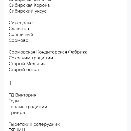
Сибирская Корона
Сибирский уксус
Синедолье
Славянка
Солнечный
Сормово
Сормовская Кондитерская Фабрика
Сохраним традиции
Старый Мельник
Старый оскол
Т
ТД Виктория
Теди
Теплые традиции
Триера
Тыретский солерудник
ТЯЖИН