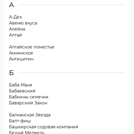
А
А-Дез
Авеню вкуса
Алейка
Алтай
Алтайское поместье
Аннинское
Антицитин
Б
Баба Маня
Бабаевский
Бабкины семечки
Баварский Закон
Балканская Звезда
Балт-фиш
Башкирская содовая компания
Белый Медведь