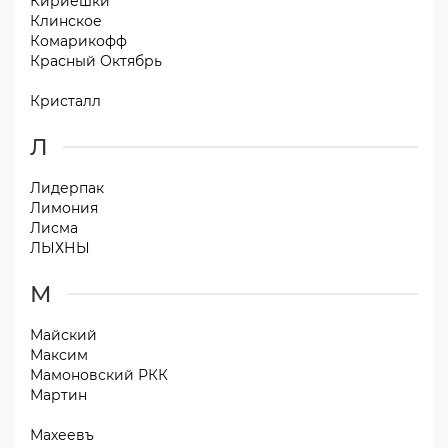
Кириешки
Клинское
Комарикофф
Красный Октябрь
Кристалл
Л
Лидерпак
Лимония
Лисма
ЛЫХНЫ
М
Майский
Максим
Мамоновский РКК
Мартин
Махеевъ