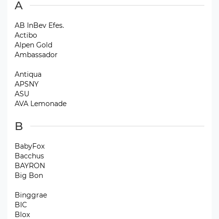
A
AB InBev Efes.
Actibo
Alpen Gold
Ambassador
Antiqua
APSNY
ASU
AVA Lemonade
B
BabyFox
Bacchus
BAYRON
Big Bon
Binggrae
BIС
Blox