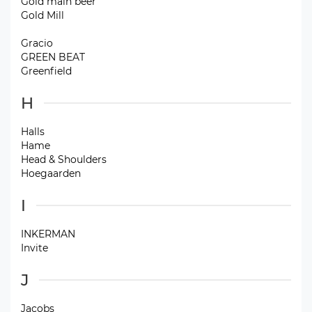
Gold main beer
Gold Mill
Gracio
GREEN BEAT
Greenfield
H
Halls
Hame
Head & Shoulders
Hoegaarden
I
INKERMAN
Invite
J
Jacobs