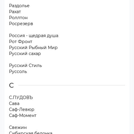
Раздолье
Рахат
Роллтон
Росрезерв
Россия - щедрая душа
Рот Фронт
Русский Рыбный Мир
Русский сахар
Русский Стиль
Руссоль
С
С.ПУДОВЪ
Сава
Саф-Левюр
Саф-Момент
Свежин
Сибирская белочка