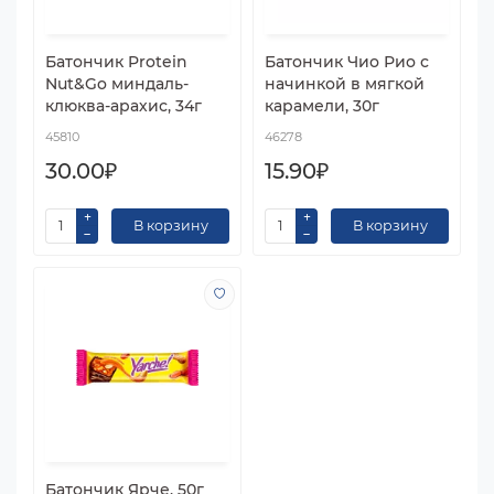
Батончик Protein
Батончик Чио Рио с
Nut&Go миндаль-
начинкой в мягкой
клюква-арахис, 34г
карамели, 30г
45810
46278
30.00₽
15.90₽
В корзину
В корзину
Батончик Ярче, 50г