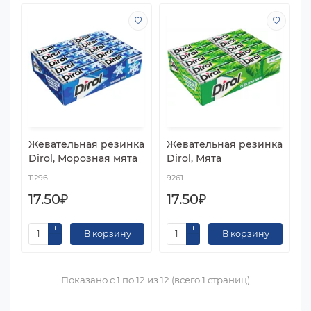
Жевательная резинка
Жевательная резинка
Dirol, Морозная мята
Dirol, Мята
11296
9261
17.50₽
17.50₽
В корзину
В корзину
Показано с 1 по 12 из 12 (всего 1 страниц)