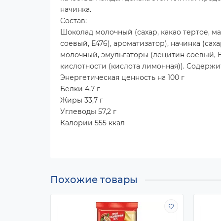
начинка.
Состав:
Шоколад молочный (сахар, какао тертое, м
соевый, Е476), ароматизатор), начинка (сах
молочный, эмульгаторы (лецитин соевый, 
кислотности (кислота лимонная)). Содерж
Энергетическая ценность на 100 г
Белки 4.7 г
Жиры 33,7 г
Углеводы 57,2 г
Калории 555 ккал
Похожие товары