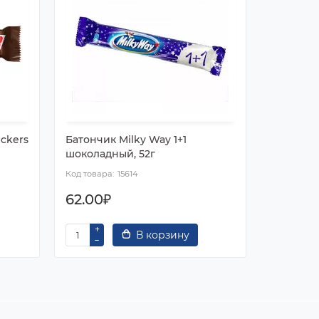
ckers
Батончик Milky Way 1+1
Батончи
шоколадный, 52г
в мягкой
15614
62.00₽
15.90₽
В корзину