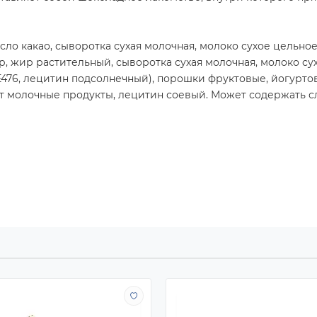
асло какао, сыворотка сухая молочная, молоко сухое цельн
ар, жир растительный, сыворотка сухая молочная, молоко су
Е476, лецитин подсолнечный), порошки фруктовые, йогурто
ит молочные продукты, лецитин соевый. Может содержать с