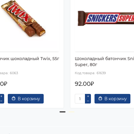
нчик шоколадный Twix, 55г
Шоколадный батончик Sni
Super, 80г
6063
61639
00₽
92.00₽
В корзину
В корзину