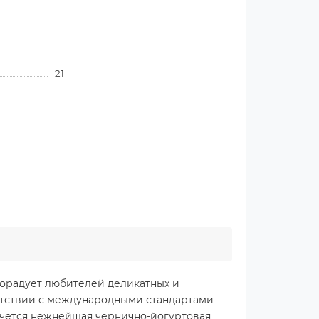
21
порадует любителей деликатных и
ветствии с международными стандартами
рячется нежнейшая чернично-йогуртовая