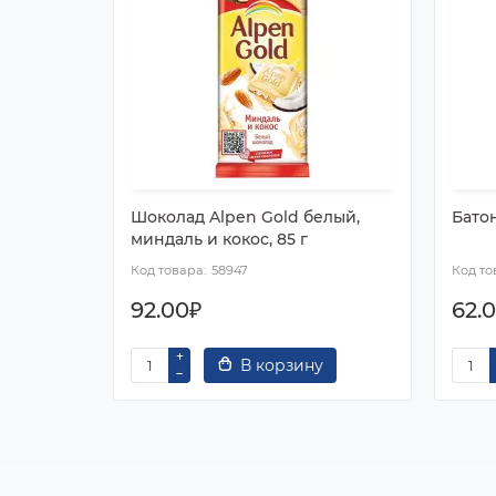
Шоколад Alpen Gold белый,
Бато
миндаль и кокос, 85 г
58947
92.00₽
62.
В корзину