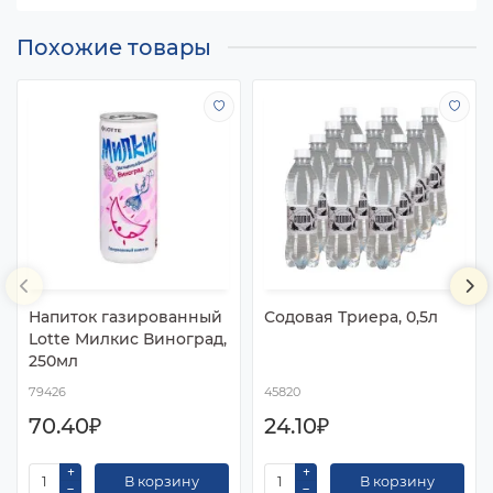
Похожие товары
Напиток газированный
Содовая Триера, 0,5л
Lotte Милкис Виноград,
250мл
79426
45820
70.40₽
24.10₽
В корзину
В корзину