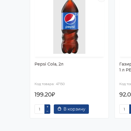
Pepsi Cola, 2л
Гази
1 л P
47150
199.20₽
92.
В корзину