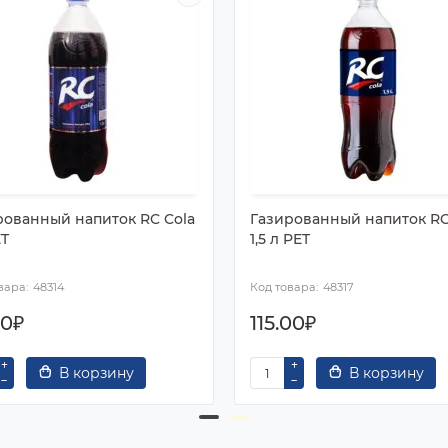
рованный напиток RC Cola
Газированный напиток RC
ET
1,5 л PET
48314
48317
00₽
115.00₽
В корзину
В корзину