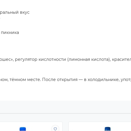
уральный вкус
т
 пикника
юшес», регулятор кислотности (лимонная кислота), красител
ом, тёмном месте. После открытия — в холодильнике, употр