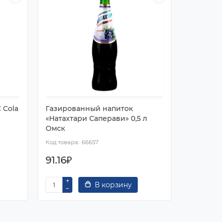
 Cola
Газированный напиток
Натахтар
«Натахтари Саперави» 0,5 л
Иваново
Омск
66657
91.16₽
91.16₽
В корзину