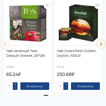
Чай зеленый Tess
Чай Greenfield Golden
Daiquiri breeze, 20*1,8г.
Ceylon, 100х2г
47663
47752
65.24₽
250.68₽
В корзину
В корзину