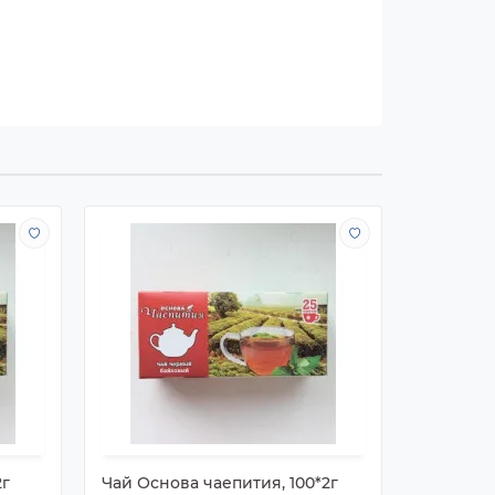
2г
Чай Основа чаепития, 100*2г
Чай Пиа