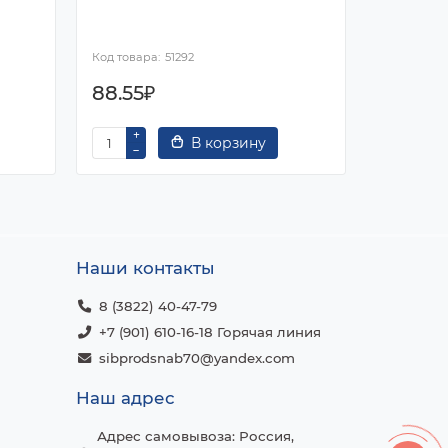
25*2г
51292
88.55₽
90.34₽
В корзину
Наши контакты
8 (3822) 40-47-79
+7 (901) 610-16-18 Горячая линия
sibprodsnab70@yandex.com
Наш адрес
Адрес самовывоза: Россия,