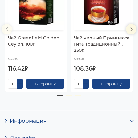
Чай Greenfield Golden
Чай черный Принцесса
Ceylon, 100г
Гита Традиционный ,
250г.
56385
58938
116.42₽
108.36₽
В корзину
В корзину
Информация