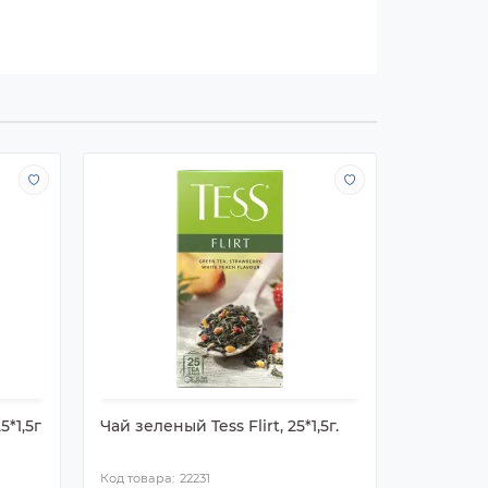
*1,5г
Чай зеленый Tess Flirt, 25*1,5г.
Чай Gree
черный, 
22231