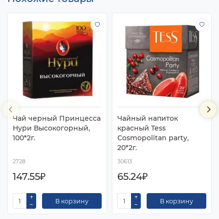
Чай черный Принцесса
Чайный напиток
Нури Высокогорный,
красный Tess
100*2г.
Cosmopolitan party,
20*2г.
2728
30613
147.55₽
65.24₽
В корзину
В корзину