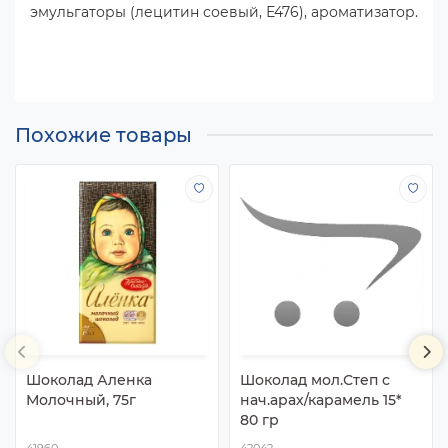
эмульгаторы (лецитин соевый, Е476), ароматизатор.
Похожие товары
Шоколад Аленка
Шоколад мол.Степ с
Молочный, 75г
нач.арах/карамель 15*
80 гр