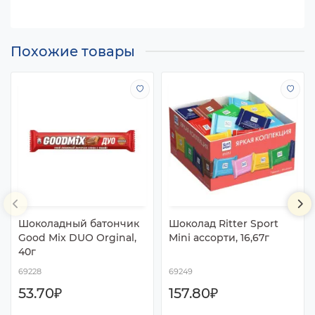
Похожие товары
Шоколадный батончик
Шоколад Ritter Sport
Good Mix DUO Orginal,
Mini ассорти, 16,67г
40г
69228
69249
53.70₽
157.80₽