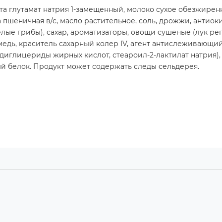
та глутамат натрия 1-замещенный, молоко сухое обезжиренн
пшеничная в/с, масло растительное, соль, дрожжи, антиоки
ые грибы), сахар, ароматизаторы, овощи сушеные (лук репч
медь, краситель сахарный колер IV, агент антислеживающи
 диглицериды жирных кислот, стеароил-2-лактилат натрия),
й белок. Продукт может содержать следы сельдерея.