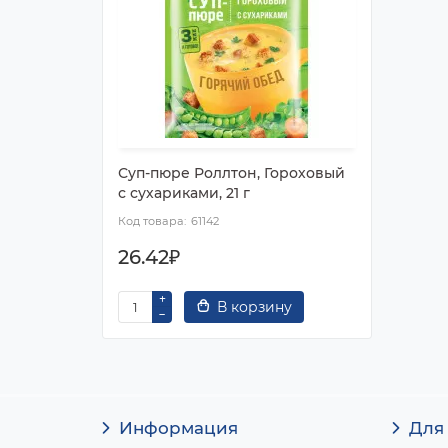
Суп-пюре Роллтон, Гороховый
с сухариками, 21 г
61142
26.42₽
В корзину
Информация
Для