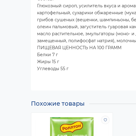
Глюкозный сироп, усилитель вкуса и арома
картофельный, сухарики обжаренные (мука 
грибов сушеных (вешенки, шампиньоны, бел
олеин пальмовый, загуститель гуаровая ка
масло растительное, эмульгаторы (моно- и
замещенный, полифосфат натрия), молочны
ПИЩЕВАЯ ЦЕННОСТЬ НА 100 ГРАММ
Белки 7 г
Жиры 15 г
Углеводы 55 г
Похожие товары