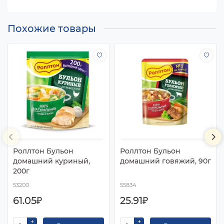
Похожие товары
Роллтон Бульон
Роллтон Бульон
домашний куриный,
домашний говяжий, 90г
200г
53200
55834
61.05₽
25.91₽