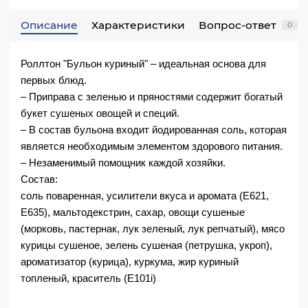
Описание
Характеристики
Вопрос-ответ
0
Роллтон "Бульон куриный" – идеальная основа для 
первых блюд.

– Приправа с зеленью и пряностями содержит богатый 
букет сушеных овощей и специй.

– В состав бульона входит йодированная соль, которая 
является необходимым элементом здорового питания.

– Незаменимый помощник каждой хозяйки.

Состав:

соль поваренная, усилители вкуса и аромата (Е621, 
Е635), мальтодекстрин, сахар, овощи сушеные 
(морковь, пастернак, лук зеленый, лук репчатый), мясо 
курицы сушеное, зелень сушеная (петрушка, укроп), 
ароматизатор (курица), куркума, жир куриный 
топленый, краситель (Е101i)