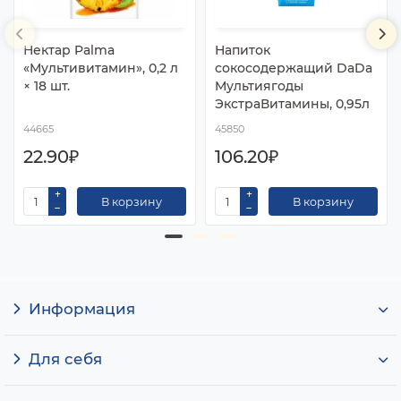
Нектар Palma
Напиток
«Мультивитамин», 0,2 л
сокосодержащий DaDa
× 18 шт.
Мультиягоды
ЭкстраВитамины, 0,95л
44665
45850
22.90₽
106.20₽
В корзину
В корзину
Информация
Для себя