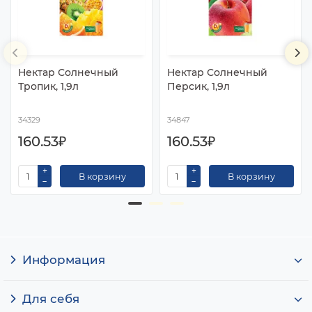
Нектар Солнечный
Нектар Солнечный
Тропик, 1,9л
Персик, 1,9л
34329
34847
160.53₽
160.53₽
В корзину
В корзину
Информация
Для себя