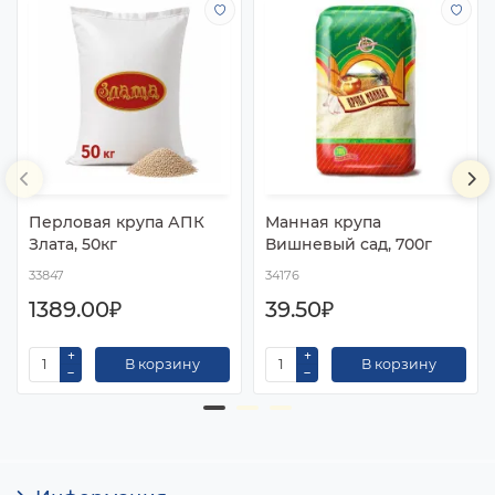
Перловая крупа АПК
Манная крупа
Злата, 50кг
Вишневый сад, 700г
33847
34176
1389.00₽
39.50₽
В корзину
В корзину