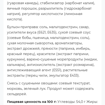
(гуаровая камедь), стабилизатор (карбонат калия),
яичный порошок, разрыхлитель (гидрокарбонат
натрия), регулятор кислотности (лимонная
кислота).
Бульон-приправа: соль, мальтодекстрин, сахар,
усилители вкуса (Е621, Е635), сухой соевый соус
(соевые бобы, пшеница, мальтодекстрин, соль),
сухая молочная сыворотка, ароматизаторы,
экстракт дрожжей, пряности (паприка, имбирь,
красный перец), красители (экстракт паприки,
куркумин), варено-сушеные морепродукты (мидии,
кальмары), антиокислитель (экстракт розмарина),
антислеживающий агент (Е551), растительные
экстракты (перец чили, эмульгатор Е433).
Смесь с сушеными овощами: соевый текстурат,
морковь, зеленый лук. Продукт может содержать
сельдерей.
Пищевая ценность на 100 г:
Углеводы: 54,0 г Жиры: