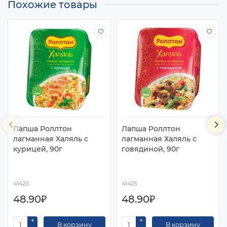
Похожие товары
Лапша Роллтон
Лапша Роллтон
лагманная Халяль с
лагманная Халяль с
курицей, 90г
говядиной, 90г
41420
41425
48.90₽
48.90₽
В корзину
В корзину