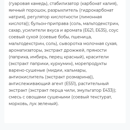
(гуаровая камедь), стабилизатор (карбонат калия),
яичный порошок, разрыхлитель (гидрокарбонат
натрия), регулятор кислотности (лимонная
кислота)); бульон-приправа (соль, мальтодекстрин,
сахар, усилители вкуса и аромата (Е621, Е635), соус
соевый сухой (соевые бобы, пшеница,
мальтодекстрин, соль), сыворотка молочная сухая,
ароматизаторы, экстракт дрожжей, пряности
(паприка, имбирь, перец красный), красители
(экстракт паприки, куркумин), морепродукты
варено-сушеные (мидии, кальмары,
антиокислитель (экстракт розмарина)),
антислеживающий агент (Е551), растительный
экстракт (экстракт перца чили, эмульгатор Е433));
смесь с овощами сушеными (соевый текстурат,
морковь, лук зеленый).