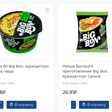
а бп Big Bon, курица+соус
Лапша быстрого
а, чаша
приготовления Big Bon,
Курица+соус Сальса
9583
9584
98₽
26.91₽
В корзину
В корзину