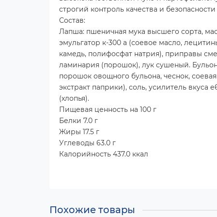
строгий контроль качества и безопасности
Состав:
Лапша: пшеничная мука высшего сорта, мас
эмульгатор к-300 а (соевое масло, лецити
камедь, полифосфат натрия), приправы сме
ламинария (порошок), лук сушеный. Бульон
порошок овощного бульона, чеснок, соевая
экстракт паприки), соль, усилитель вкуса 
(хлопья).
Пищевая ценность на 100 г
Белки 7.0 г
Жиры 17.5 г
Углеводы 63.0 г
Калорийность 437.0 ккал
Похожие товары