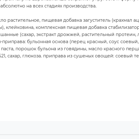
 абсолютно на всех стадиях производства.
ло растительное, пищевая добавка загуститель (крахмал а
ны), клейковина, комплексная пищевая добавка стабилизатор
шанные (сахар, экстракт дрожжей, растительный протеин, л
-приправа: бульонная основа (перец красный, соус соевый,
 паста, порошок бульона из говядины, масло красного перц
е621, сахар, глюкоза. приправа из сушеных овощей: соевый т