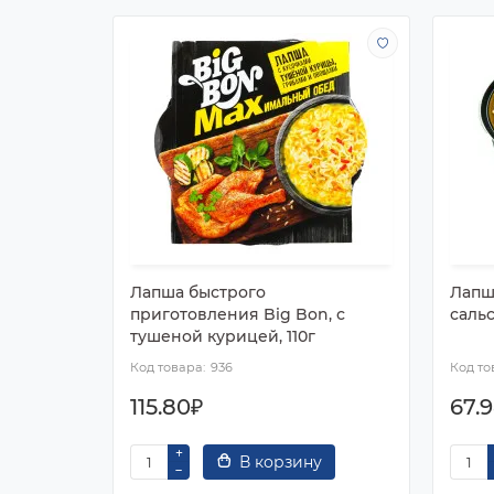
Лапша быстрого
Лапш
приготовления Big Bon, с
сальс
тушеной курицей, 110г
936
115.80₽
67.
В корзину