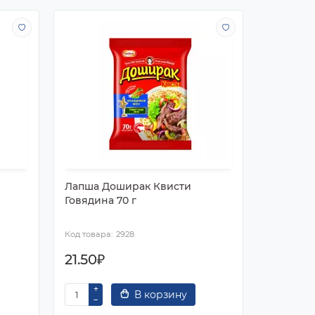
Лапша Доширак Квисти
Лапша Д
Говядина 70 г
Курица, 
2928
21.50₽
21.50₽
В корзину