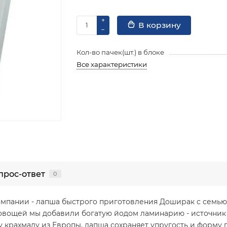
В корзину
Кол-во пачек(шт.) в блоке
Все характеристики
прос-ответ
0
мпании - лапша быстрого приготовления Доширак с семь
овощей мы добавили богатую йодом ламинарию - источник 
 крахмалу из Европы, лапша сохраняет упругость и форму