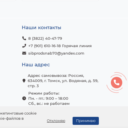
Наши контакты
8 (3822) 40-47-79
+7 (901) 610-16-18 Горячая линия
sibprodsnab70@yandex.com
Наш адрес
Адрес самовывоза: Россия,
634009, г. Томск, ул. Водяная, д. 59,
стр. 3
Режим работы:
Пн. - пт.: 9:00 – 18:00
Сб., вс.: не работаем
ркетинговые cookie
kie-файлов в
Отклоняю
Принимаю