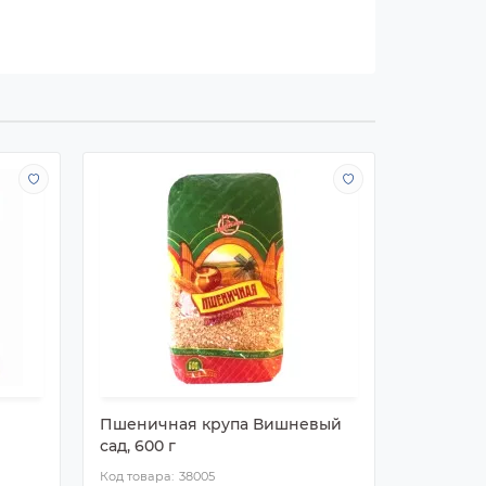
Пшеничная крупа Вишневый
Кукуруз
сад, 600 г
сад, 600г
38005