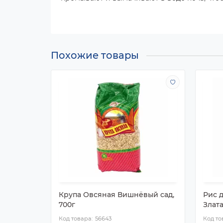
Похожие товары
Крупа Овсяная Вишнёвый сад,
Рис 
700г
Злат
56643