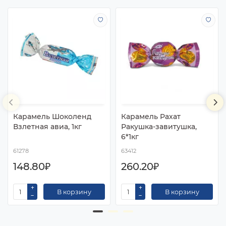
Карамель Шоколенд
Карамель Рахат
Взлетная авиа, 1кг
Ракушка-завитушка,
6*1кг
61278
63412
148.80₽
260.20₽
В корзину
В корзину