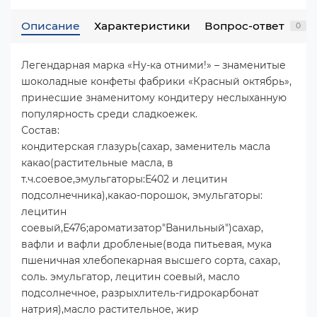
Описание
Характеристики
Вопрос-ответ
0
Легендарная марка «Ну-ка отними!» – знаменитые
шоколадные конфеты фабрики «Красный октябрь»,
принесшие знаменитому кондитеру неслыханную
популярность среди сладкоежек.
Состав:
кондитерская глазурь(сахар, заменитель масла
какао(растительные масла, в
т.ч.соевое,эмульгаторы:Е402 и лецитин
подсолнечника),какао-порошок, эмульгаторы:
лецитин
соевый,Е476;ароматизатор"Ванильный")сахар,
вафли и вафли дробленые(вода питьевая, мука
пшеничная хлебопекарная высшего сорта, сахар,
соль. эмульгатор, лецитин соевый, масло
подсолнечное, разрыхлитель-гидрокарбонат
натрия),масло растительное, жир