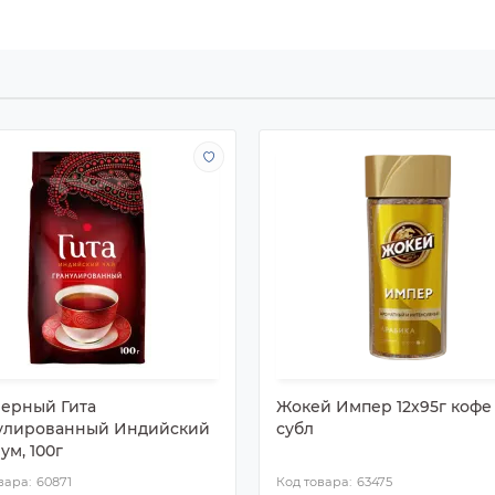
черный Гита
Жокей Импер 12х95г кофе
улированный Индийский
субл
ум, 100г
60871
63475