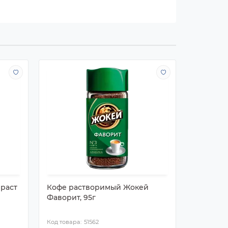
 раст
Кофе растворимый Жокей
Кофе ра
Фаворит, 95г
сублими
Platinum,
51562