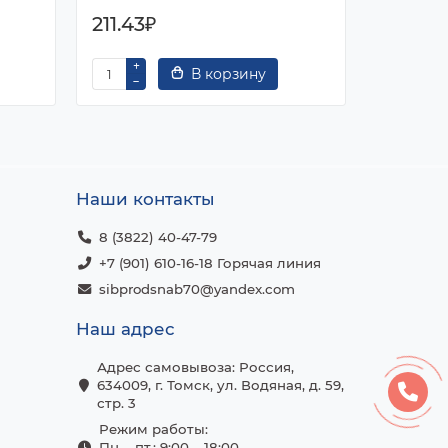
211.43₽
230.00
В корзину
Наши контакты
8 (3822) 40-47-79
+7 (901) 610-16-18 Горячая линия
sibprodsnab70@yandex.com
Наш адрес
Адрес самовывоза: Россия,
634009, г. Томск, ул. Водяная, д. 59,
стр. 3
Режим работы:
Пн. - пт.: 9:00 – 18:00