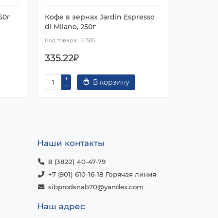
50г
Кофе в зернах Jardin Espresso
Кофе в з
di Milano, 250г
Eclair, 25
41385
335.22₽
335.22
В корзину
Наши контакты
8 (3822) 40-47-79
+7 (901) 610-16-18 Горячая линия
sibprodsnab70@yandex.com
Наш адрес