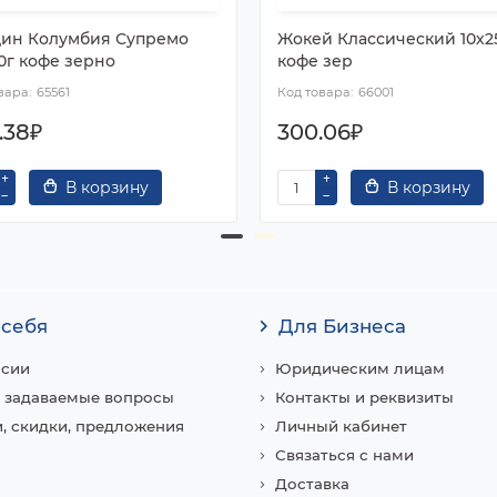
ин Колумбия Супремо
Жокей Классический 10х2
0г кофе зерно
кофе зер
65561
66001
.38₽
300.06₽
В корзину
В корзину
 себя
Для Бизнеса
нсии
Юридическим лицам
 задаваемые вопросы
Контакты и реквизиты
, скидки, предложения
Личный кабинет
Связаться с нами
Доставка