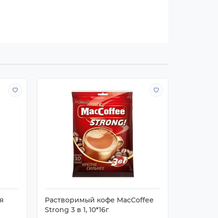
я
Растворимый кофе MacCoffee
Раствор
Strong 3 в 1, 10*16г
Импер, 1