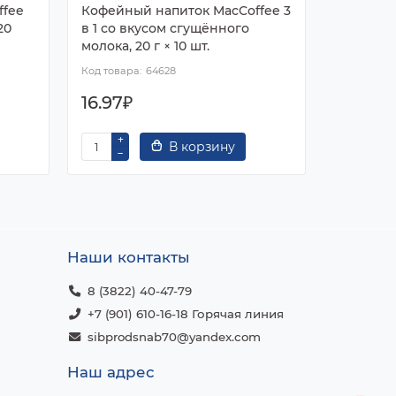
ffee
Кофейный напиток MacCoffee 3
Кофе Нес
20
в 1 со вкусом сгущённого
20х20x16
молока, 20 г × 10 шт.
64628
16.97₽
17.20₽
В корзину
Наши контакты
8 (3822) 40-47-79
+7 (901) 610-16-18 Горячая линия
sibprodsnab70@yandex.com
Наш адрес