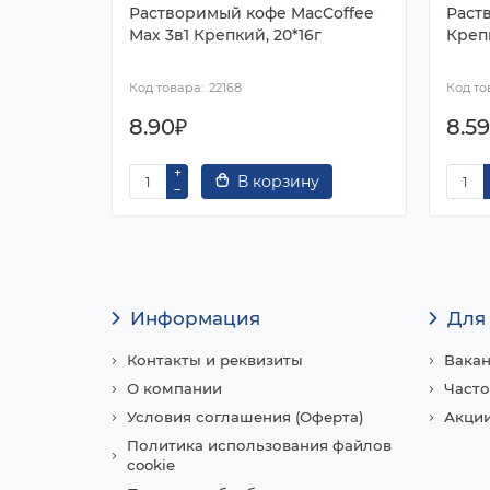
Растворимый кофе MacCoffee
Раст
Мах 3в1 Крепкий, 20*16г
Крепк
22168
8.90₽
8.5
В корзину
Информация
Для
Контакты и реквизиты
Вака
О компании
Часто
Условия соглашения (Оферта)
Акции
Политика использования файлов
cookie