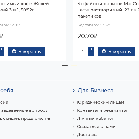
воримый кофе Жокей
Кофейный напиток MacCo
ий 3 в 1, 50*12г
Latte растворимый, 22 г × 
пакетиков
63284
64624
9₽
20.70₽
В корзину
В корзину
 себя
Для Бизнеса
нсии
Юридическим лицам
 задаваемые вопросы
Контакты и реквизиты
, скидки, предложения
Личный кабинет
Связаться с нами
Доставка