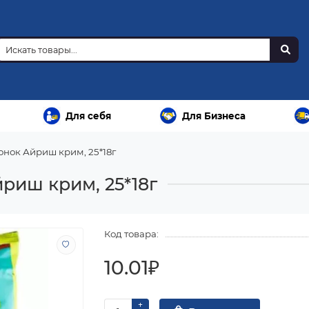
Для себя
Для Бизнеса
онок Айриш крим, 25*18г
риш крим, 25*18г
Код товара:
10.01₽