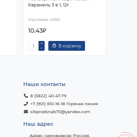
Карамель 3 в 1, 12г
Классиче
61560
10.43₽
8.59₽
В корзину
Наши контакты
8 (3822) 40-47-79
+7 (901) 610-16-18 Горячая линия
sibprodsnab70@yandex.com
Наш адрес
Адрес самовывоза: Россия,