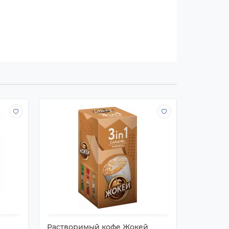
Растворимый кофе Жокей
Раствор