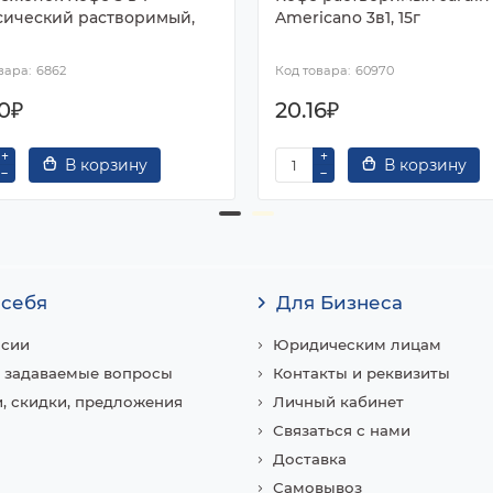
сический растворимый,
Americano 3в1, 15г
6862
60970
00₽
20.16₽
В корзину
В корзину
 себя
Для Бизнеса
нсии
Юридическим лицам
 задаваемые вопросы
Контакты и реквизиты
, скидки, предложения
Личный кабинет
Связаться с нами
Доставка
Самовывоз