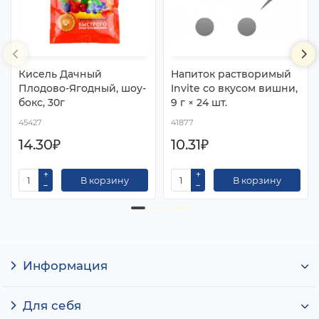
Кисель Дачный
Напиток растворимый
Плодово-Ягодный, шоу-
Invite со вкусом вишни,
бокс, 30г
9 г × 24 шт.
45427
41877
14.30₽
10.31₽
В корзину
В корзину
Информация
Для себя