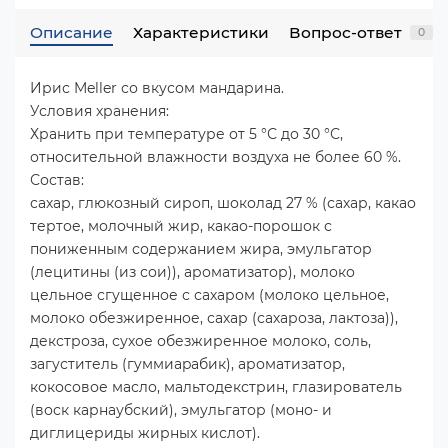
Описание
Характеристики
Вопрос-ответ
0
Ирис Meller со вкусом мандарина.
Условия хранения:
Хранить при температуре от 5 °С до 30 °С,
относительной влажности воздуха не более 60 %.
Состав:
сахар, глюкозный сироп, шоколад 27 % (сахар, какао
тертое, молочный жир, какао-порошок с
пониженным содержанием жира, эмульгатор
(лецитины (из сои)), ароматизатор), молоко
цельное сгущенное с сахаром (молоко цельное,
молоко обезжиренное, сахар (сахароза, лактоза)),
декстроза, сухое обезжиренное молоко, соль,
загуститель (гyммиapaбик), ароматизатор,
кокосовое масло, мальтодекстрин, глазирователь
(воск карнаубский), эмульгатор (моно- и
диглицериды жирных кислот).