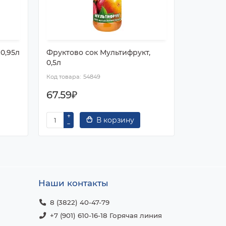
0,95л
Фруктово сок Мультифрукт,
Сок DaDa
0,5л
54849
67.59₽
190.32
В корзину
Наши контакты
8 (3822) 40-47-79
+7 (901) 610-16-18 Горячая линия