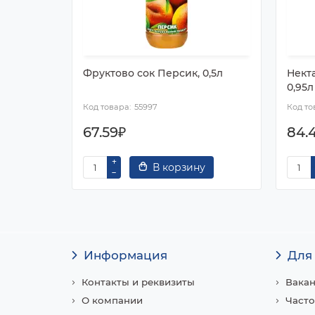
Фруктово сок Персик, 0,5л
Нект
0,95л
55997
67.59₽
84.
В корзину
Информация
Для
Контакты и реквизиты
Вака
О компании
Часто