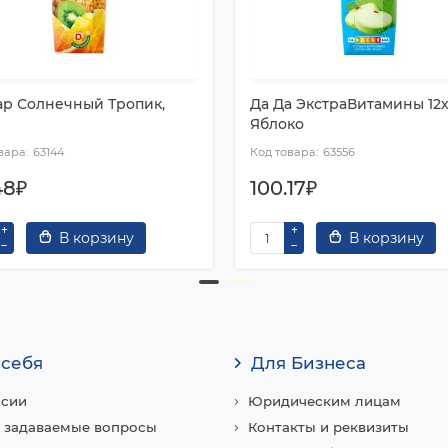
ар Солнечный Тропик,
Да Да ЭкстраВитамины 12х
Яблоко
63144
63556
48₽
100.17₽
В корзину
В корзину
 себя
Для Бизнеса
нсии
Юридическим лицам
 задаваемые вопросы
Контакты и реквизиты