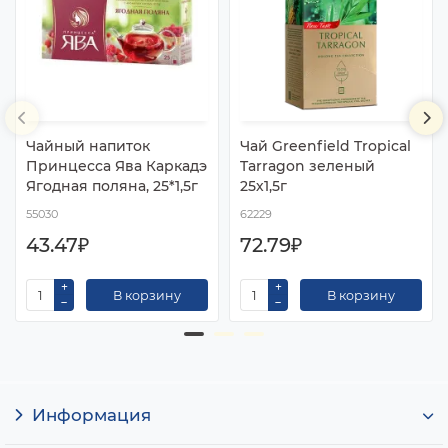
Чайный напиток
Чай Greenfield Tropical
Принцесса Ява Каркадэ
Tarragon зеленый
Ягодная поляна, 25*1,5г
25х1,5г
55030
62229
43.47₽
72.79₽
В корзину
В корзину
Информация