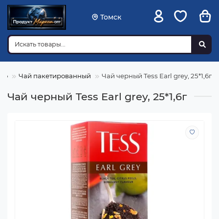
Томск
као
Чай пакетированный
Чай черный Tess Earl grey, 25*1,6г
Чай черный Tess Earl grey, 25*1,6г