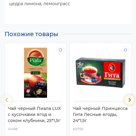
цедра лимона, лемонграсс
Похожие товары
Чай черный Пиала LUX
Чай черный Принцесса
c кусочками ягод и
Гита Лесные ягоды,
соком клубники, 25*1,5г
24*1,5г
41498
60750