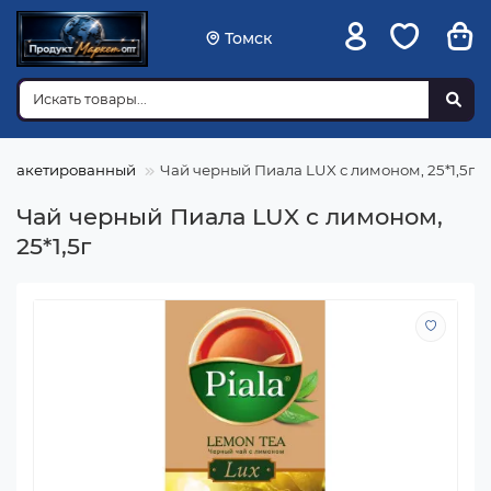
Томск
й пакетированный
Чай черный Пиала LUX с лимоном, 25*1,5г
Чай черный Пиала LUX с лимоном,
25*1,5г