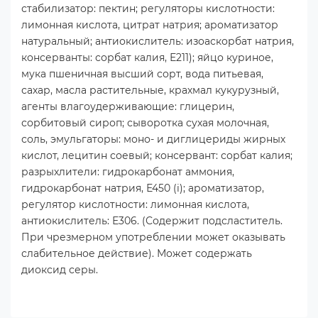
стабилизатор: пектин; регуляторы кислотности:
лимонная кислота, цитрат натрия; ароматизатор
натуральный; антиокислитель: изоаскорбат натрия,
консерванты: сорбат калия, Е211); яйцо куриное,
мука пшеничная высший сорт, вода питьевая,
сахар, масла растительные, крахмал кукурузный,
агенты влагоудерживающие: глицерин,
сорбитовый сироп; сыворотка сухая молочная,
соль, эмульгаторы: моно- и диглицериды жирных
кислот, лецитин соевый; консервант: сорбат калия;
разрыхлители: гидрокарбонат аммония,
гидрокарбонат натрия, Е450 (i); ароматизатор,
регулятор кислотности: лимонная кислота,
антиокислитель: Е306. (Содержит подсластитель.
При чрезмерном употреблении может оказывать
слабительное действие). Может содержать
диоксид серы.