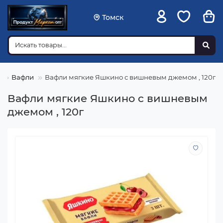
Томск
я
Вафли
Вафли мягкие Яшкино с вишневым джемом , 120г
Вафли мягкие Яшкино с вишневым
джемом , 120г