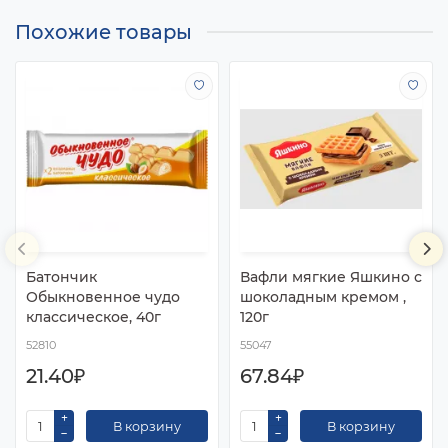
Похожие товары
Батончик
Вафли мягкие Яшкино с
Обыкновенное чудо
шоколадным кремом ,
классическое, 40г
120г
52810
55047
21.40₽
67.84₽
В корзину
В корзину