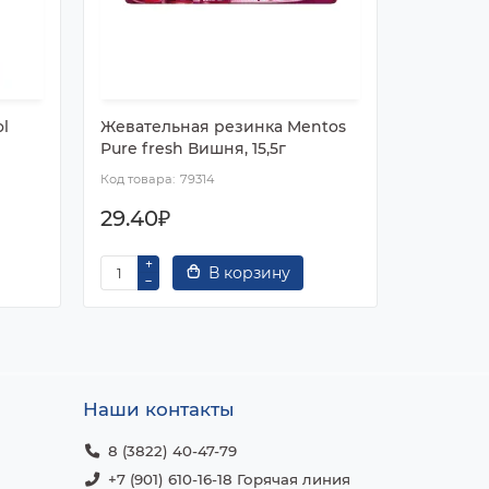
l
Жевательная резинка Mentos
Ирис Me
Pure fresh Вишня, 15,5г
79314
29.40₽
40.80
В корзину
Наши контакты
8 (3822) 40-47-79
+7 (901) 610-16-18 Горячая линия