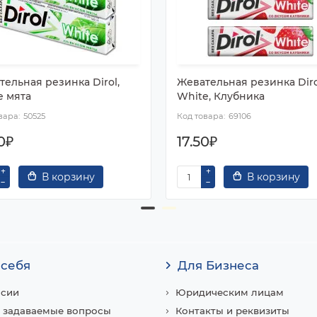
тельная резинка Dirol,
Жевательная резинка Diro
e мята
White, Клубника
50525
69106
0₽
17.50₽
В корзину
В корзину
 себя
Для Бизнеса
нсии
Юридическим лицам
 задаваемые вопросы
Контакты и реквизиты