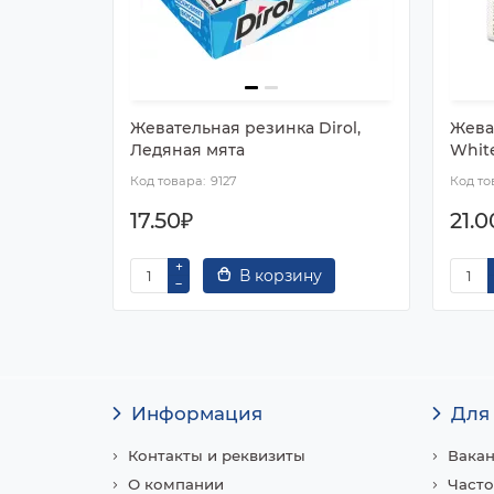
Жевательная резинка Dirol,
Жева
Ледяная мята
Whit
9127
17.50₽
21.0
В корзину
Информация
Для
Контакты и реквизиты
Вака
О компании
Часто