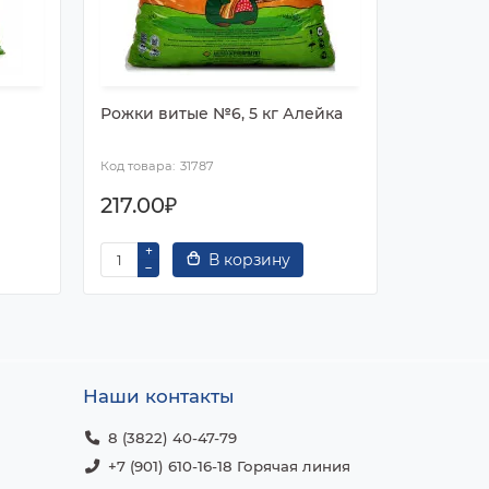
Рожки витые №6, 5 кг Алейка
Макароны
Алейка
31787
217.00₽
217.00
В корзину
Наши контакты
8 (3822) 40-47-79
+7 (901) 610-16-18 Горячая линия