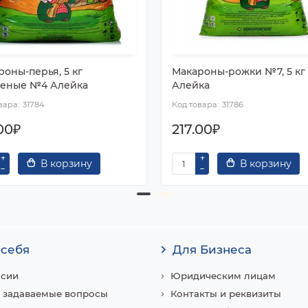
оны-перья, 5 кг
Макароны-рожки №7, 5 кг
еные №4 Алейка
Алейка
31784
31786
00₽
217.00₽
В корзину
В корзину
 себя
Для Бизнеса
нсии
Юридическим лицам
 задаваемые вопросы
Контакты и реквизиты