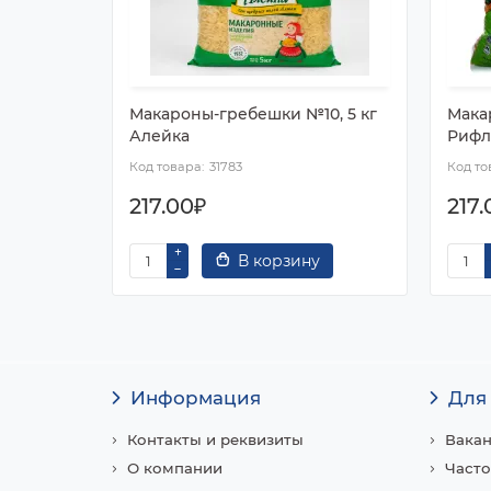
Макароны-гребешки №10, 5 кг
Макар
Алейка
Рифл
31783
217.00₽
217.
В корзину
Информация
Для
Контакты и реквизиты
Вака
О компании
Часто