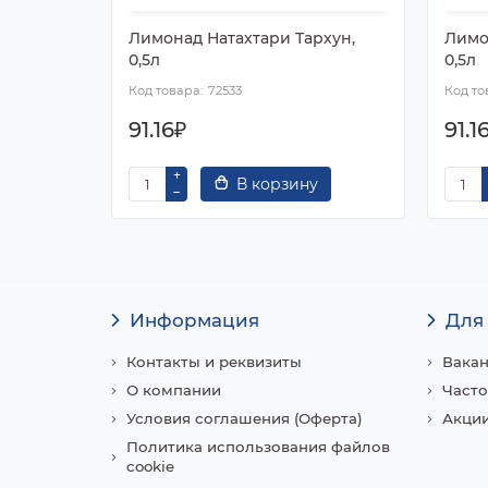
Лимонад Натахтари Тархун,
Лимо
0,5л
0,5л
72533
91.16₽
91.1
В корзину
Информация
Для
Контакты и реквизиты
Вака
О компании
Часто
Условия соглашения (Оферта)
Акции
Политика использования файлов
cookie