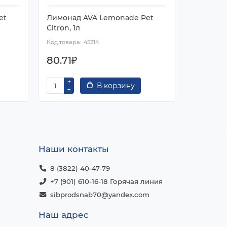
et
Лимонад AVA Lemonade Pet
Напиток
Citron, 1л
Cola, 0,3
45214
80.71₽
60.09₽
В корзину
Наши контакты
8 (3822) 40-47-79
+7 (901) 610-16-18 Горячая линия
sibprodsnab70@yandex.com
Наш адрес