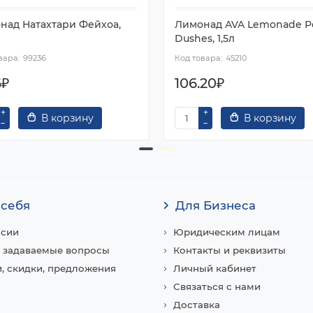
над Натахтари Фейхоа,
Лимонад AVA Lemonade P
Dushes, 1,5л
99236
45210
6₽
106.20₽
В корзину
В корзину
 себя
Для Бизнеса
нсии
Юридическим лицам
 задаваемые вопросы
Контакты и реквизиты
, скидки, предложения
Личный кабинет
Связаться с нами
Доставка