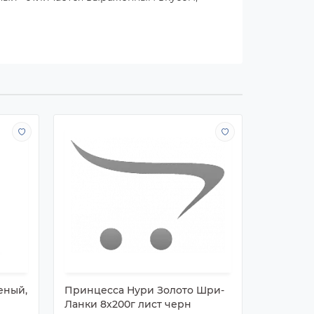
еный,
Принцесса Нури Золото Шри-
ШАХ ГОЛ
Ланки 8х200г лист черн
14х200г