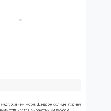
16
в над уровнем моря. Щедрое солнце, горная
рный» отличается выраженным вкусом,