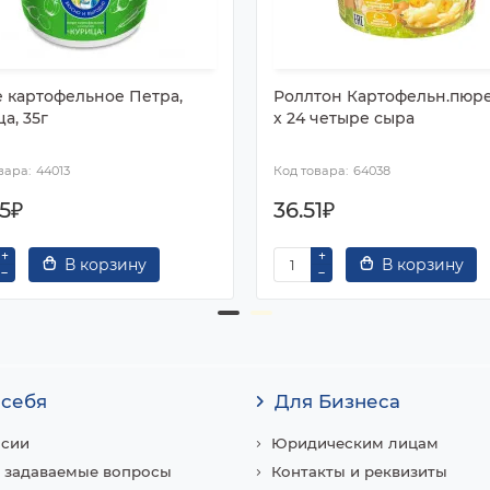
 картофельное Петра,
Роллтон Картофельн.пюре
а, 35г
х 24 четыре сыра
44013
64038
45₽
36.51₽
В корзину
В корзину
 себя
Для Бизнеса
нсии
Юридическим лицам
 задаваемые вопросы
Контакты и реквизиты