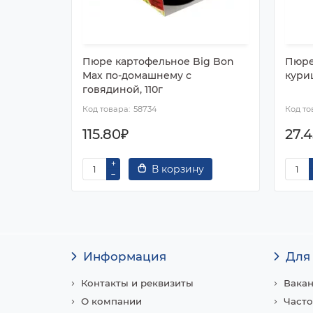
Пюре картофельное Big Bon
Пюре
Max по-домашнему с
куриц
говядиной, 110г
58734
115.80₽
27.
В корзину
Информация
Для
Контакты и реквизиты
Вака
О компании
Часто