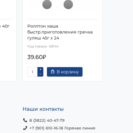
 40г
Роллтон каша
Роллтон
быстр.приготовления гречка
50г х 24
гуляш 45г х 24
68144
39.60₽
38.00₽
В корзину
Наши контакты
8 (3822) 40-47-79
+7 (901) 610-16-18 Горячая линия